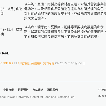
以牛奶、豆漿、肉製品等食材為主題，介紹其營養素與
 6 ~ 8月 )食物
健功效，以及相關食品添加物在這些食材所扮演的角色
健康
探討食品添加物的法規與安全性、並破除流言與媒體名
誇大之言論等。
以癌症、糖尿病、憂鬱症、肥胖等重要疾病議題為出發
( 9~11月 )飲食
點，以基礎的病理知識探討不當飲食所造成的健康風險
疾病
並針對如何以飲食預防疾病，並講解健康食品認證。
HARE
RCFBFU99
IN
即時資訊
,
活動預告
,
熱門話題
ON
2015 年 06 月 04 日
CONT
中醫食療
活動預告
友站連結
聯絡我們
02-33
iwan University. Center for Food and Biomolecules.