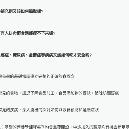
養補充劑又該如何攝取呢?
何有人拼命節食還都瘦不下來呢?
患癌症、糖尿病、憂鬱症等疾病又該如何吃才安全呢?
以營養學的基礎知識建立完整的正確飲食概念
以常見的食物，讓您了解食品加工、食品添加物的優缺，破除坊間疑慮
以常見的疾病，深入淺出的探討如何以飲食預防和延緩症狀
註：基礎的營養學課程每季均會重覆開設，中途加入的聽眾均有機會補足