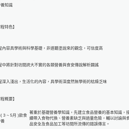
營養知識
課程特色】
課程內容具學術與科學基礎，非道聽塗說來的觀念，可信度高
課程中將針對坊間誇大不實的各類營養與食安傳說解析闢謠
課程深入淺出，生活化的內容，具學術深度然無學術的枯燥乏味
課程概要】
著重於基礎營養學知識，先建立食品營養的基本知識，
 3 ~ 5月 )飲食
續帶入食物代換、營養素缺乏與過量危險，輔以討論與
營養
品安全及食品加工等坊間所流傳的錯誤傳言。