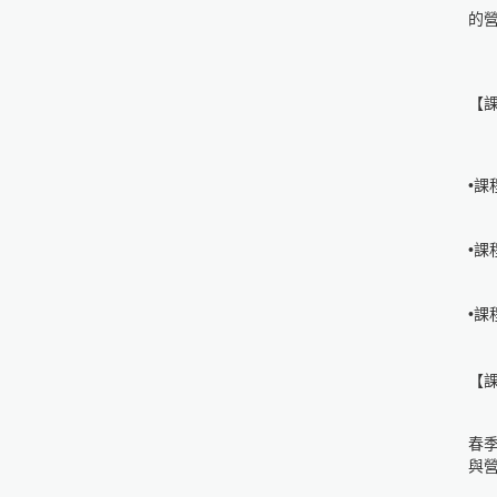
的
【
•
•
•
【
春季(
與