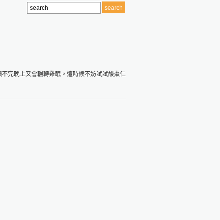
讀不完晚上又會輾轉難眠。這時候不妨試試酸棗仁