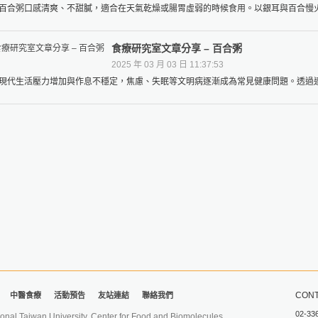
百合粥口感清爽、不甜膩，適合在天氣乾燥或腸胃虛弱的時候食用。以銀耳與百合慢火熬
食療研究室文章分享 – 百合粥
2025 年 03 月 03 日 11:37:53
現代生活壓力增加與作息不穩定，焦慮、失眠等文明病逐漸成為常見健康問題。透過適當
CONT
中醫食療
活動預告
友站連結
聯絡我們
02-33
iwan University. Center for Food and Biomolecules.