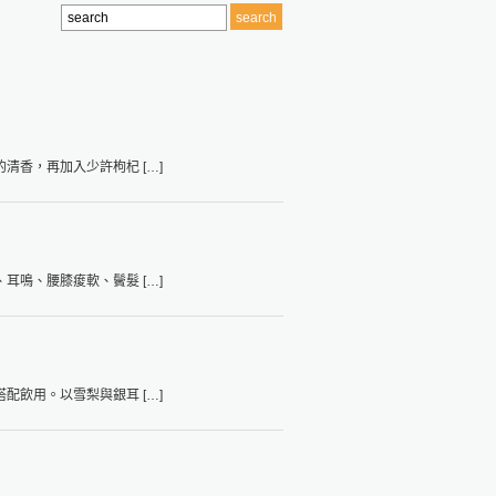
香，再加入少許枸杞 […]
鳴、腰膝痠軟、鬢髮 […]
飲用。以雪梨與銀耳 […]