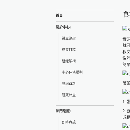
食
首頁
關於中心↓
設立緣起
糖
就
成立目標
秋
性
組織架構
簡
中心任務規劃
菠菜
歷屆資料
研究計畫
1
2
熱門話題↓
成
即時資訊