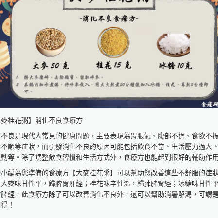
益氣血，主治氣血虛弱、神疲乏力、精神委靡、健忘、失眠。
參考資料：
中藥材食療養生》
者葉翹
定曲黎敏、鄭婷宜
更多食品健康資訊分享》
療研究室
s://fo93316.wixsite.com/website
s://reurl.cc/praNN4
大食品與生物分子研究中心
大麥桂花粥】消化不良食療方
://rcfb.bioagri.ntu.edu.tw/
s://reurl.cc/x6Z7zN
化不良是現代人常見的健康問題，主要表現為胃脹氣、腹部不適、食欲不
家食品安全教育暨研究中心
化不順等症狀，而引發消化不良的原因可能包括飲食不當、生活壓力過大
s://www.ncfser.ntu.edu.tw/
運動等。除了調整飲食習慣和生活方式外，食療方也能起到很好的輔助作
s://reurl.cc/WvdGek
天小編為您準備的食療方【大麥桂花粥】可以幫助您改善這些不舒服的症
球健康促進產學聯盟
！大麥味甘性平，歸脾胃肝經；桂花味辛性溫，歸肺脾腎經；冰糖味甘性
s://reurl.cc/GAWlly
肺脾經，此食療方除了可以改善消化不良外，還可以幫助消暑解渴，可謂
兩得！