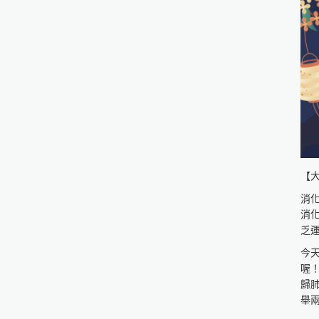
補
《
作
審
《
食
http
http
台
【
http
http
消
國
消
http
乏
http
今
全
喔
http
歸
舉