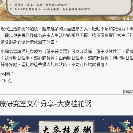
球健康促進產學聯盟
s://reurl.cc/GAWlly
著現代生活節奏的加快，越來越多的人面臨壓力大、睡眠不足和記憶力下
題，健忘與失眠已經成為許多人生活中的常見困擾，這不僅影響日常生活
，還會對身心健康造成潛在危害。
天小編為您準備的食療方【蓮子茯苓湯】可以改善喔！蓮子味甘性平，歸
經；茯苓味甘性平，歸心脾腎經；山藥味甘性平，歸脾肺腎經；枸杞味甘
，歸肝腎經，當初現這些擾人的症狀時，不妨可以試試看喔！
材料：
 15 克
 15 克
[
繼續
 15 克
 15 克
療研究室文章分享–大麥桂花粥
做法：
 將蓮子、茯苓、山藥、枸杞放入砂鍋內。
 加入500毫升的清水，以小火燉煮，再加些許鹽調味即可。
功效：