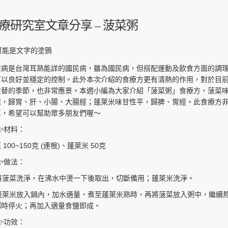
療研究室文章分享 – 菠菜粥
尿病是台灣耳熟能詳的國民病，雖為國民病，但搭配運動及飲食方面的調
可以良好並穩定的控制。此外本次介紹的食療方更有清熱的作用，對於目
交替的季節，也非常應景。本週小編為大家介紹「菠菜粥」食療方，菠菜
涼，歸胃、肝、小腸、大腸經；蓬萊米味甘性平，歸脾、胃經。此食療方
單，希望可以幫助眾多朋友們喔～
材料：
 100~150克 (連根)、蓬萊米 50克
做法：
. 將菠菜洗淨，在沸水中燙一下後取出，切斷備用；蓬萊米洗淨。
. 蓬萊米放入鍋內，加水適量，煮至蓬萊米熟時，再將菠菜放入粥中，繼續
粥時停火；再加入適量食鹽即成。
功效：