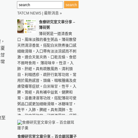
TATCM NEWS | 最新消息 »
食療研究室文章分享 –
薄荷粥
薄荷粥是一道清香爽
口、風味淡雅的養生粥品。薄荷散發
理，
天然清涼香氣，搭配白米熬煮後口感
前夏
細緻滑順，入口帶有淡淡涼感而不刺
味甘
激。適合天氣炎熱、口乾舌燥、食慾
非常
不振時食用。 薄荷味辛，性涼，入
肺、肝經。具有疏散風熱、清利頭
目、利咽透疹、疏肝行氣等功效，常
用於風熱感冒、頭痛、咽喉腫痛及皮
膚發癢等症狀。白米味甘，性平，入
脾、胃經。具有補中益氣，健脾和
胃、滋養津液等功效，搭配薄荷可使
粥品口感更加細緻滑順。冰糖味甘，
性平，入肺、脾經。具有潤肺、生
津、和中等功效，可增添風味，使粥
熬至
品口感更加溫潤順口。材料：鮮薄荷
30公克...
食療研究室文章分享 – 百合銀耳蓮子