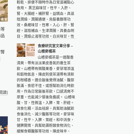
將銀耳、蓮子加入鍋中，倒入約...
較乾、排便不順時作為日常滋補點心
食用。 黑芝麻味甘，性平，入肝、
腎、大腸經。補肝腎，益精血，具滋
陰潤燥、潤腸通便、烏髮養顏等功
效。桑椹味甘，性寒，入心、肝、腎
降等
經。滋陰補血，生津潤腸，具養血明
的品
目、潤燥止渴等功效。白米味甘，性
平，入脾、胃經。補中益氣，健脾和
食療研究室文章分享 –
胃，具增加飽足感、調和糊品口感等
山楂麥橘茶
脾腎
功效。白糖味甘，性平，入脾、肺
山楂麥橘茶是一道酸香
性
經。補中緩急，生津潤燥，具調和甜
清爽、帶有淡淡果皮香氣的養生茶
味、使口感更順口等作用。 👉材料：
飲。山楂帶有微酸果香，麥芽增添溫
黑芝麻60公克桑椹60公克白米30公克
和穀物氣息，陳皮則使茶湯帶有清新
白糖10公克（配方之份量約適合2～3
的柑橘香。適合飯後覺得油膩、腹部
人食用） 👉作法：1.黑芝麻、桑椹、
脹滿、食慾不佳，或想幫助消化時飲
白米分別洗淨。2.將三種材料以果汁
閱讀
]
用。作為日常飯後茶飲，口感清爽不
機加少量水打成米漿。3.鍋中加入清
厚重，也能減少餐後負擔感。 山楂味
水3碗煮滾，放入白糖拌勻。4.將搗好
酸、甘，性微溫，入脾、胃、肝經。
的米漿慢慢倒入鍋中，邊倒邊攪拌。
消食化積，活血祛瘀，具幫助油膩飲
5.以小火煮至濃稠糊狀即可食用。 👉
食後消化、減少腹脹等功效。麥芽味
功效：養血潤燥，滋補肝腎。 👉參考
甘，性平，入脾、胃經。和中消食，
資料：《本草綱目》對症藥膳-不生病
健脾開胃，具幫助澱粉類食物消化、
的千年養生智慧作者:辛海、王永榮出
緩解食積腹脹等功效。陳皮味辛、
版:睿其書房《更多食品健康資訊分