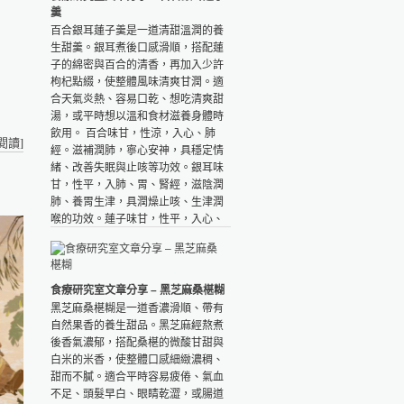
羹
百合銀耳蓮子羹是一道清甜溫潤的養
生甜羹。銀耳煮後口感滑順，搭配蓮
子的綿密與百合的清香，再加入少許
枸杞點綴，使整體風味清爽甘潤。適
合天氣炎熱、容易口乾、想吃清爽甜
湯，或平時想以溫和食材滋養身體時
飲用。 百合味甘，性涼，入心、肺
閱讀
]
經。滋補潤肺，寧心安神，具穩定情
緒、改善失眠與止咳等功效。銀耳味
甘，性平，入肺、胃、腎經，滋陰潤
肺、養胃生津，具潤燥止咳、生津潤
喉的功效。蓮子味甘，性平，入心、
腎經。益腎固精，養心安神，健脾止
瀉，具改善食慾不佳等功效。枸杞味
甘，性平，入肝、腎經。補益精氣，
明目止渴，具增強免疫力、促進造
食療研究室文章分享 – 黑芝麻桑椹糊
血、健胃整腸等功效。 👉材料：百合
黑芝麻桑椹糊是一道香濃滑順、帶有
25公克蓮子20公克銀耳3公克枸杞3公
自然果香的養生甜品。黑芝麻經熬煮
克冰糖20公克（配方之份量約適合
後香氣濃郁，搭配桑椹的微酸甘甜與
1~2人飲用） 👉作法：1.乾銀耳泡水2
白米的米香，使整體口感細緻濃稠、
小時，剪去老蒂及雜質後撕成小朵；
甜而不膩。適合平時容易疲倦、氣血
百合洗淨去老蒂，蓮子洗淨泡軟。2.
不足、頭髮早白、眼睛乾澀，或腸道