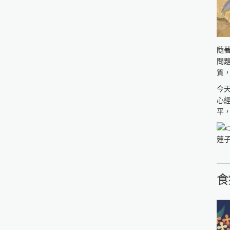
全
http
隨
問
質
今
心
平
蓮子
茯苓
山藥
枸杞
食
1.
2.