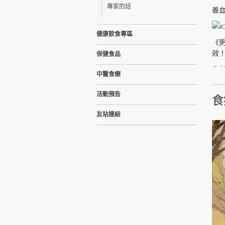
專家的話
養
健康飲食專區
《
效
保健食品
作
中醫食療
食
活動預告
食
http
友站連結
http
台
http
http
國
http
http