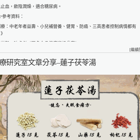
血止血，斂陰潤燥，適合糖尿病。
參考資料：
粥療：中老年者益壽、小兒補營養、健胃、防癌、三高患者控制病情都有
！》
者党毅、陳虎彪《更多食品健康資訊分享》
[
繼續
療研究室
療研究室文章分享–蓮子茯苓湯
s://fo93316.wixsite.com/website
s://reurl.cc/praNN4
大食品與生物分子研究中心
://rcfb.bioagri.ntu.edu.tw/
s://reurl.cc/x6Z7zN
家食品安全教育暨研究中心
s://www.ncfser.ntu.edu.tw/
s://reurl.cc/WvdGek