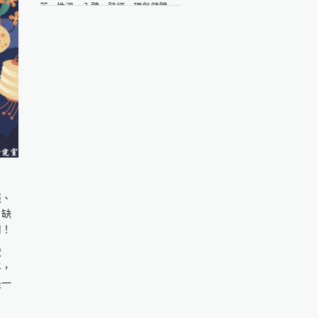
苦，性溫，入脾、肺經。理氣健脾，
享》食療研究室
燥濕化痰，具改善脘腹脹滿、食慾不
https://fo93316.wixsite.com/websitehttps://reurl.cc/praNN4
振、噁心等功效。 材料：山楂10公克
台大食品與生物分子研究中心
麥芽5公克陳皮5公克水600毫升（配
http://rcfb.bioagri.ntu.edu.tw/https://reurl.cc/x6Z7zN
方之份量約適合2～3人飲用） 作法：
國家食品安全教育暨研究中心
1....
https://www.ncfser.ntu.edu.tw/https://reurl.cc/WvdGek
全球健康促進產學聯盟
GAAIHPhttps://reurl.cc/GAWlly
振、
、缺
用！
狀
平，
是一