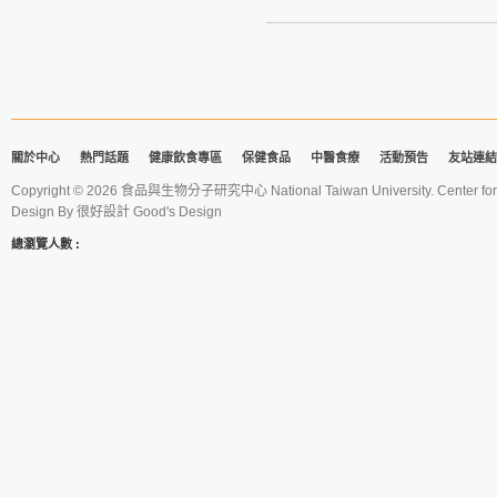
材料：
大麥 50 克
桂花 15 克
冰糖 10克
做法：
1. 將大麥磨碎，去除雜質，留取
關於中心
熱門話題
健康飲食專區
保健食品
中醫食療
活動預告
友站連結
2. 在鍋內加水煮沸，將碎麥放入
分鐘即可。
Copyright © 2026 食品與生物分子研究中心 National Taiwan University. Center for 
Design By
很好設計 Good's Design
功效：
總瀏覽人數 :
主治消化不良、嘔吐腹瀉、暑熱
參考資料：
《粥療》
作者：党毅、陳虎彪
《更多食品健康資訊分享》
食療研究室
https://fo93316.wixsite.com/webs
https://reurl.cc/praNN4
台大食品與生物分子研究中心
http://rcfb.bioagri.ntu.edu.tw/