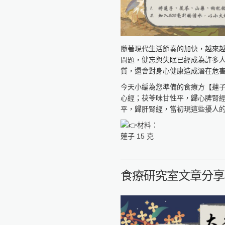
全球健康促進產學聯盟
https://reurl.cc/GAWlly
隨著現代生活節奏的加快，越來
問題，健忘與失眠已經成為許多
質，還會對身心健康造成潛在危
今天小編為您準備的食療方【蓮
心經；茯苓味甘性平，歸心脾腎
平，歸肝腎經，當初現這些擾人
材料：
蓮子 15 克
茯苓 15 克
山藥 15 克
枸杞 15 克
食療研究室文章分享
做法：
1. 將蓮子、茯苓、山藥、枸杞放
2. 加入500毫升的清水，以小
功效：