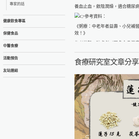
專家的話
養血止血，斂陰潤燥，適合糖尿
參考資料：
健康飲食專區
《粥療：中老年者益壽、小兒補
效！》
保健食品
作者党毅、陳虎彪《更多食品健
中醫食療
食療研究室
活動預告
食療研究室文章分享
https://fo93316.wixsite.com/webs
友站連結
https://reurl.cc/praNN4
台大食品與生物分子研究中心
http://rcfb.bioagri.ntu.edu.tw/
https://reurl.cc/x6Z7zN
國家食品安全教育暨研究中心
https://www.ncfser.ntu.edu.tw/
https://reurl.cc/WvdGek