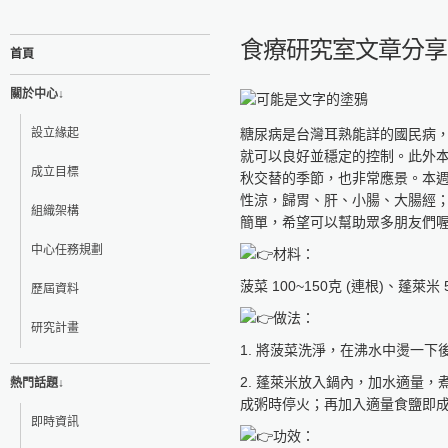
食療研究室文章分享 
首頁
關於中心↓
設立緣起
糖尿病是台灣耳熟能詳的國民病
就可以良好並穩定的控制。此外
成立目標
秋交替的季節，也非常應景。本
性涼，歸胃、肝、小腸、大腸經
組織架構
簡單，希望可以幫助眾多朋友們
中心任務規劃
材料：
菠菜 100~150克 (連根)、蓬萊米 
歷屆資料
做法：
研究計畫
1. 將菠菜洗淨，在沸水中燙一
2. 蓬萊米放入鍋內，加水適量
熱門話題↓
成粥時停火；再加入適量食鹽即
即時資訊
功效：