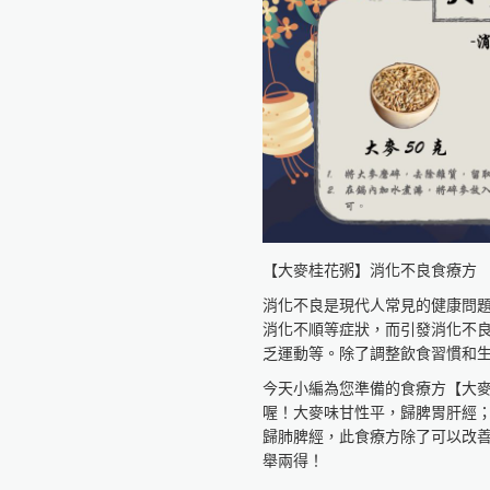
補益氣血，主治氣血虛弱、神疲
參考資料：
《中藥材食療養生》
作者葉翹
審定曲黎敏、鄭婷宜
《更多食品健康資訊分享》
食療研究室
https://fo93316.wixsite.com/webs
https://reurl.cc/praNN4
台大食品與生物分子研究中心
【大麥桂花粥】消化不良食療方
http://rcfb.bioagri.ntu.edu.tw/
https://reurl.cc/x6Z7zN
消化不良是現代人常見的健康問
國家食品安全教育暨研究中心
消化不順等症狀，而引發消化不
https://www.ncfser.ntu.edu.tw/
乏運動等。除了調整飲食習慣和
https://reurl.cc/WvdGek
今天小編為您準備的食療方【大
全球健康促進產學聯盟
喔！大麥味甘性平，歸脾胃肝經
https://reurl.cc/GAWlly
歸肺脾經，此食療方除了可以改
舉兩得！