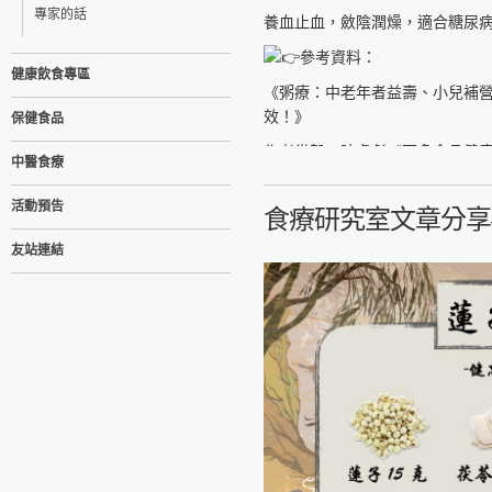
專家的話
養血止血，斂陰潤燥，適合糖尿
參考資料：
健康飲食專區
《粥療：中老年者益壽、小兒補
效！》
保健食品
作者党毅、陳虎彪《更多食品健
中醫食療
食療研究室
活動預告
食療研究室文章分享
https://fo93316.wixsite.com/webs
友站連結
https://reurl.cc/praNN4
台大食品與生物分子研究中心
http://rcfb.bioagri.ntu.edu.tw/
https://reurl.cc/x6Z7zN
國家食品安全教育暨研究中心
https://www.ncfser.ntu.edu.tw/
https://reurl.cc/WvdGek