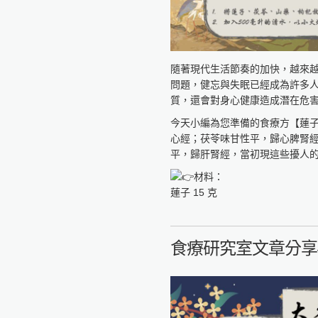
全球健康促進產學聯盟
https://reurl.cc/GAWlly
隨著現代生活節奏的加快，越來
問題，健忘與失眠已經成為許多
質，還會對身心健康造成潛在危
今天小編為您準備的食療方【蓮
心經；茯苓味甘性平，歸心脾腎
平，歸肝腎經，當初現這些擾人
材料：
蓮子 15 克
茯苓 15 克
山藥 15 克
枸杞 15 克
食療研究室文章分享
做法：
1. 將蓮子、茯苓、山藥、枸杞放
2. 加入500毫升的清水，以小
功效：