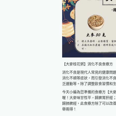
補益氣血，主治氣血虛弱、神疲
參考資料：
《中藥材食療養生》
作者葉翹
審定曲黎敏、鄭婷宜
《更多食品健康資訊分享》
食療研究室
https://fo93316.wixsite.com/webs
https://reurl.cc/praNN4
台大食品與生物分子研究中心
【大麥桂花粥】消化不良食療方
http://rcfb.bioagri.ntu.edu.tw/
https://reurl.cc/x6Z7zN
消化不良是現代人常見的健康問
國家食品安全教育暨研究中心
消化不順等症狀，而引發消化不
https://www.ncfser.ntu.edu.tw/
乏運動等。除了調整飲食習慣和
https://reurl.cc/WvdGek
今天小編為您準備的食療方【大
全球健康促進產學聯盟
喔！大麥味甘性平，歸脾胃肝經
https://reurl.cc/GAWlly
歸肺脾經，此食療方除了可以改
舉兩得！