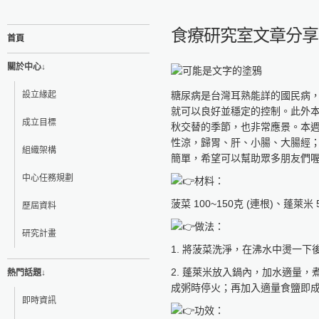
食療研究室文章分享 
首頁
關於中心↓
設立緣起
糖尿病是台灣耳熟能詳的國民病
就可以良好並穩定的控制。此外
成立目標
秋交替的季節，也非常應景。本
性涼，歸胃、肝、小腸、大腸經
組織架構
簡單，希望可以幫助眾多朋友們
中心任務規劃
材料：
菠菜 100~150克 (連根)、蓬萊米 
歷屆資料
做法：
研究計畫
1. 將菠菜洗淨，在沸水中燙一
2. 蓬萊米放入鍋內，加水適量
熱門話題↓
成粥時停火；再加入適量食鹽即
即時資訊
功效：