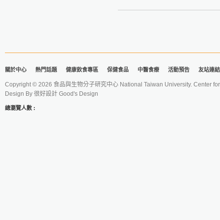
材料：
大麥 50 克
桂花 15 克
冰糖 10克
做法：
1. 將大麥磨碎，去除雜質，留取
關於中心
熱門話題
健康飲食專區
保健食品
中醫食療
活動預告
友站連結
2. 在鍋內加水煮沸，將碎麥放入
分鐘即可。
Copyright © 2026 食品與生物分子研究中心 National Taiwan University. Center for 
Design By
很好設計 Good's Design
功效：
總瀏覽人數 :
主治消化不良、嘔吐腹瀉、暑熱
參考資料：
《粥療》
作者：党毅、陳虎彪
《更多食品健康資訊分享》
食療研究室
https://fo93316.wixsite.com/webs
https://reurl.cc/praNN4
台大食品與生物分子研究中心
http://rcfb.bioagri.ntu.edu.tw/