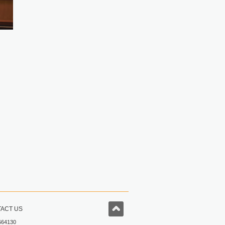
ACT US
664130