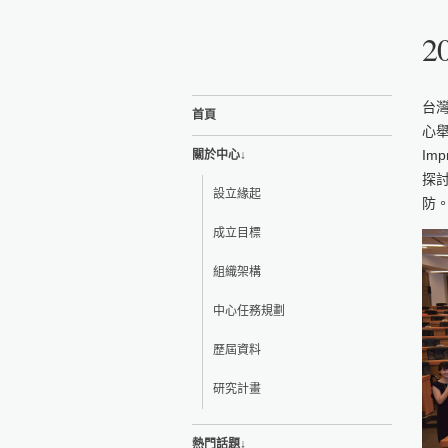
2
台灣
首頁
心舉
Im
關於中心↓
探
設立緣起
防。
成立目標
組織架構
中心任務規劃
歷屆資料
研究計畫
熱門話題↓