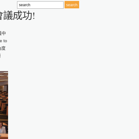
際會議成功!
議中
 to
角度
預