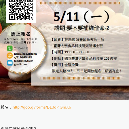
上報名：
http://goo.gl/forms/B13dl4GmX6