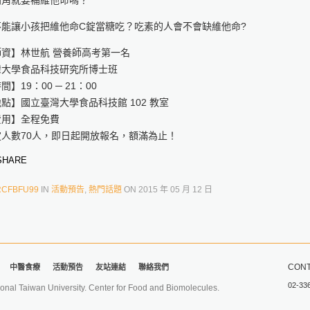
嘴角就要補維他命嗎？
不能讓小孩把維他命C錠當糖吃？吃素的人會不會缺維他命?
師資】林世航 營養師高考第一名
灣大學食品科技研究所博士班
間】19：00 ─ 21：00
點】國立臺灣大學食品科技館 102 教室
費用】全程免費
定人數70人，即日起開放報名，額滿為止！
HARE
RCFBFU99
IN
活動預告
,
熱門話題
ON
2015 年 05 月 12 日
CONT
中醫食療
活動預告
友站連結
聯絡我們
02-33
iwan University. Center for Food and Biomolecules.