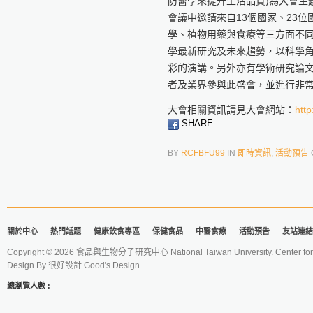
防醫學來提升生活品質)為大會主
會議中邀請來自13個國家、
23
學、
植物用藥與食療等三方面不
學最新研究及未來趨勢，
以科學
彩的演講。
另外亦有學術研究論
者及業界參與此盛會，
並進行非
大會相關資訊請見大會網站：
http
SHARE
BY
RCFBFU99
IN
即時資訊
,
活動預告
關於中心
熱門話題
健康飲食專區
保健食品
中醫食療
活動預告
友站連結
Copyright © 2026 食品與生物分子研究中心 National Taiwan University. Center for 
Design By
很好設計 Good's Design
總瀏覽人數 :