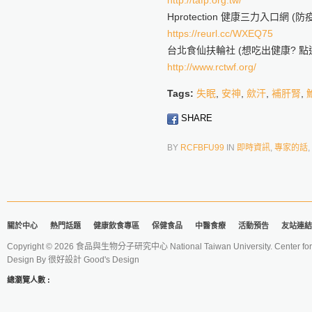
http://tafp.org.tw/
Hprotection 健康三力入口網 
https://reurl.cc/WXEQ75
台北食仙扶輪社 (想吃出健康? 點這
http://www.rctwf.org/
Tags:
失眠
,
安神
,
歛汗
,
補肝腎
,
SHARE
BY
RCFBFU99
IN
即時資訊
,
專家的話
,
關於中心
熱門話題
健康飲食專區
保健食品
中醫食療
活動預告
友站連結
Copyright © 2026 食品與生物分子研究中心 National Taiwan University. Center for 
Design By
很好設計 Good's Design
總瀏覽人數 :