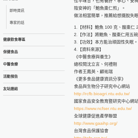
性平味甘，也有養肝、寧心、安
陰安神的「鮑魚棗仁煎」。
即時資訊
做法相當簡單，推薦給想擺脫失
專家的話
1.【材料】鮑魚 100 克、酸棗仁 
2.【作法】將鮑魚、酸棗仁用五
健康飲食專區
3.【功效】本方能治頑固性失眠。
4.【資料來源】
保健食品
《中醫食療與養生》
總校閱沈立言、何禮剛
中醫食療
作者王鳳英、顧祐瑞
活動預告
《更多食品健康資訊分享》
食品與生物分子研究中心網站
友站連結
http://rcfb.bioagri.ntu.edu.tw/
國家食品安全教育暨研究中心網
https://www.ncfser.ntu.edu.tw/
全球健康促進產學聯盟
http://www.gaaihp.org/
台灣食品保護協會