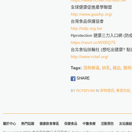
https://www.ncfser.ntu.edu.tw/
全球健康促進產學聯盟
http://www.gaaihp.org/
台灣食品保護協會
http://tafp.org.tw/
Hprotection 健康三力入口網 
https://reurl.cc/WXEQ75
台北食仙扶輪社 (想吃出健康? 點這
http://www.rctwf.org/
Tags:
清熱解毒
,
缺乳
,
補血
,
豬蹄
SHARE
BY
RCFBFU99
IN
即時資訊
,
專家的話
,
關於中心
熱門話題
健康飲食專區
保健食品
中醫食療
活動預告
友站連結