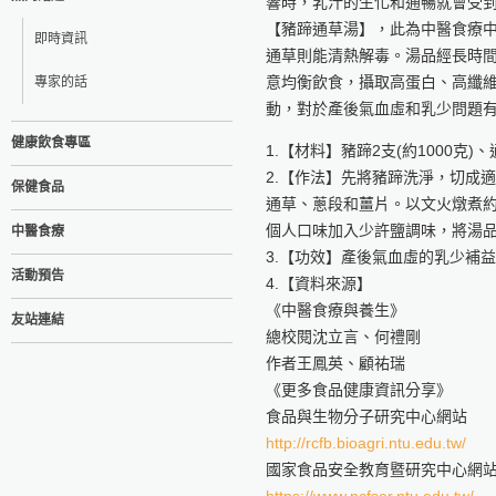
響時，乳汁的生化和通暢就會受
【豬蹄通草湯】，此為中醫食療
即時資訊
通草則能清熱解毒。湯品經長時
意均衡飲食，攝取高蛋白、高纖
專家的話
動，對於產後氣血虛和乳少問題
健康飲食專區
1.【材料】豬蹄2支(約1000克
2.【作法】先將豬蹄洗淨，切成
保健食品
通草、蔥段和薑片。以文火燉煮約
個人口味加入少許鹽調味，將湯
中醫食療
3.【功效】產後氣血虛的乳少補
活動預告
4.【資料來源】
《中醫食療與養生》
友站連結
總校閱沈立言、何禮剛
作者王鳳英、顧祐瑞
《更多食品健康資訊分享》
食品與生物分子研究中心網站
http://rcfb.bioagri.ntu.edu.tw/
國家食品安全教育暨研究中心網