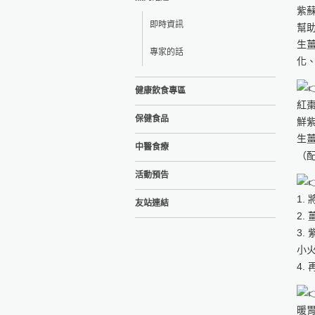
紫
即時資訊
幫
生
專家的話
化
健康飲食專區
紅棗
保健食品
鮮紫
生薑
中醫食療
（配
活動預告
1.
友站連結
2.
3.
小火
4.
暖