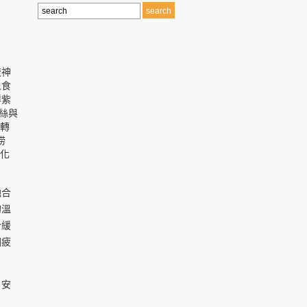
融合
的溫
於緩
因疲
、安