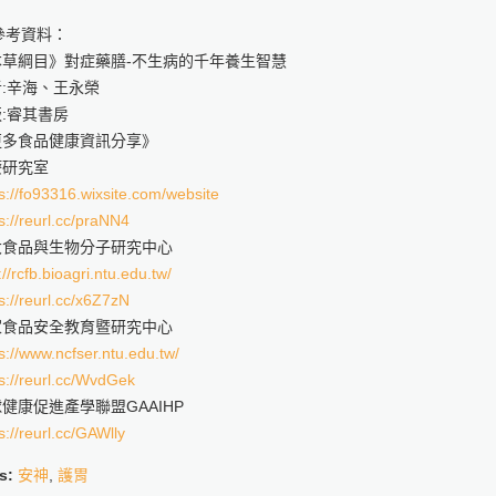
參考資料：
本草綱目》對症藥膳-不生病的千年養生智慧
:辛海、王永榮
:睿其書房
更多食品健康資訊分享》
療研究室
s://fo93316.wixsite.com/website
s://reurl.cc/praNN4
大食品與生物分子研究中心
://rcfb.bioagri.ntu.edu.tw/
s://reurl.cc/x6Z7zN
家食品安全教育暨研究中心
s://www.ncfser.ntu.edu.tw/
s://reurl.cc/WvdGek
健康促進產學聯盟GAAIHP
s://reurl.cc/GAWlly
s:
安神
,
護胃