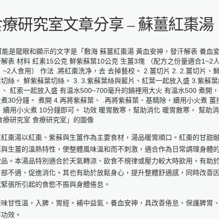
食療研究室文章分享 – 蘇薑紅棗湯
薑紅棗湯以紅棗、紫蘇與生薑作為主要食材，湯品暖胃順口。紅棗的甘甜
蘇與生薑的溫熱特性，使整體風味溫和而不刺激，適合作為日常調理身體
飲品。本湯品特別適合於天氣轉涼、飲食不規律或壓力較大時飲用，有助
胃部不適、促進消化。其也有助於放鬆身心，提升整體舒適感，同時改善
或緊張所引起的食慾不振與身體倦怠。
棗味甘性溫，入脾、胃經。補中益氣，養血安神，具改善倦怠、保護脾胃
等功效。