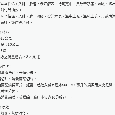
蘇味辛性溫，入肺、脾經。發汗解表，行氣寬中，具改善頭痛、咳嗽、嘔
助消化等功效。
薑味辛性溫，入肺、脾、胃經。發汗解表，溫中止嘔，溫肺止咳。具幫助
、鎮吐、鎮痛等功效。
材料：
15公克
蘇葉10公克
3塊
方之份量適合1~2人食用）
作法：
 將紅棗洗淨，去掉棗核。
 薑切片、鮮紫蘇葉切絲。
 紫蘇葉絲與薑片、紅棗一起放入盛有溫水500~700毫升的鍋裡用大火煮開
煮30分鐘。
 再將紫蘇葉、薑撈除，續用小火煮10分鐘即可。
功效：
胃散寒，幫助消化。