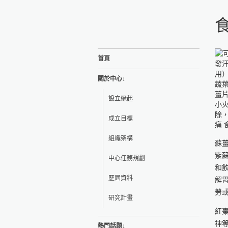
首頁
關於中心↓
設立緣起
成立目標
組織架構
蘇
紫
中心任務規劃
和
歷屆資料
解
勞
研究計畫
紅
神
熱門話題↓