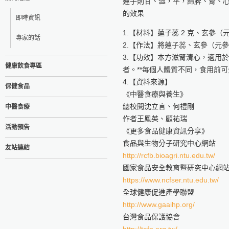
蓮子則甘、澀，平，歸脾、腎、
的效果
即時資訊
1.【材料】蓮子蕊 2 克、玄參（元
專家的話
2.【作法】將蓮子蕊、玄參（元
3.【功效】本方滋腎清心，適用
健康飲食專區
者。**每個人體質不同，食用前可
4.【資料來源】
保健食品
《中醫食療與養生》
總校閱沈立言、何禮剛
中醫食療
作者王鳳英、顧祐瑞
活動預告
《更多食品健康資訊分享》
食品與生物分子研究中心網站
友站連結
http://rcfb.bioagri.ntu.edu.tw/
國家食品安全教育暨研究中心網
https://www.ncfser.ntu.edu.tw/
全球健康促進產學聯盟
http://www.gaaihp.org/
台灣食品保護協會