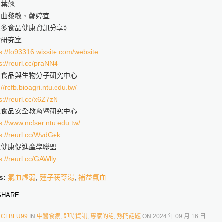
者葉翹
定曲黎敏、鄭婷宜
更多食品健康資訊分享》
療研究室
s://fo93316.wixsite.com/website
s://reurl.cc/praNN4
大食品與生物分子研究中心
://rcfb.bioagri.ntu.edu.tw/
s://reurl.cc/x6Z7zN
家食品安全教育暨研究中心
s://www.ncfser.ntu.edu.tw/
s://reurl.cc/WvdGek
球健康促進產學聯盟
s://reurl.cc/GAWlly
s:
氣血虛弱
,
蓮子茯苓湯
,
補益氣血
HARE
RCFBFU99
IN
中醫食療
,
即時資訊
,
專家的話
,
熱門話題
ON
2024 年 09 月 16 日