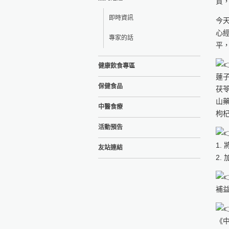
質
即時資訊
今
心
專家的話
平
健康飲食專區
蓮子
保健食品
茯苓
山藥
中醫食療
枸杞
活動預告
1.
友站連結
2.
補
《