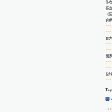
作
審
《
食
http
http
台
http
http
國
http
http
全
http
Tag
S
BY