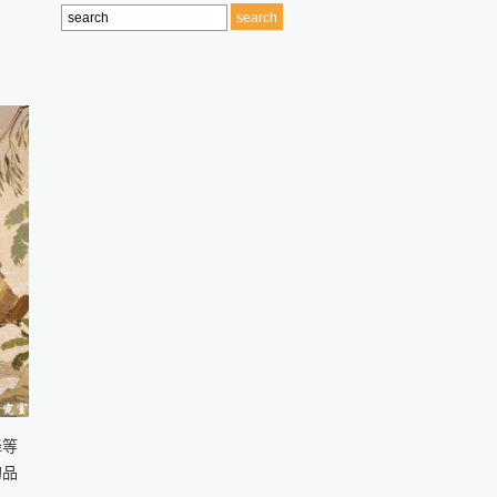
降等
的品