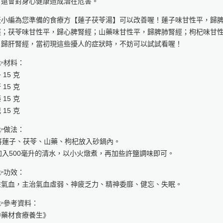
，還會對身心健康造成潛在危害。
天小編為您準備的食療方【蓮子茯苓湯】可以改善喔！蓮子味甘性平，歸
經；茯苓味甘性平，歸心脾腎經；山藥味甘性平，歸脾肺腎經；枸杞味甘
，歸肝腎經，當初現這些擾人的症狀時，不妨可以試試看喔！
材料：
 15 克
 15 克
 15 克
 15 克
做法：
 將蓮子、茯苓、山藥、枸杞放入砂鍋內。
 加入500毫升的清水，以小火燉煮，再加些許鹽調味即可。
功效：
益氣血，主治氣血虛弱、神疲乏力、精神委靡、健忘、失眠。
參考資料：
中藥材食療養生》