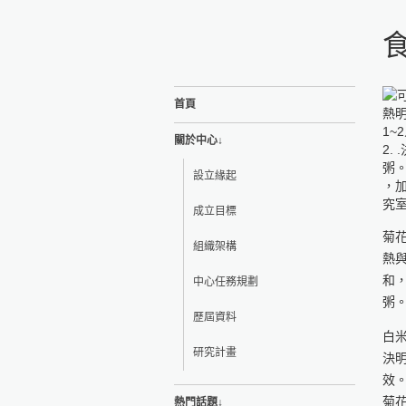
首頁
關於中心↓
設立緣起
成立目標
菊
組織架構
熱
和
中心任務規劃
粥
歷屆資料
白
研究計畫
決
效
菊
熱門話題↓