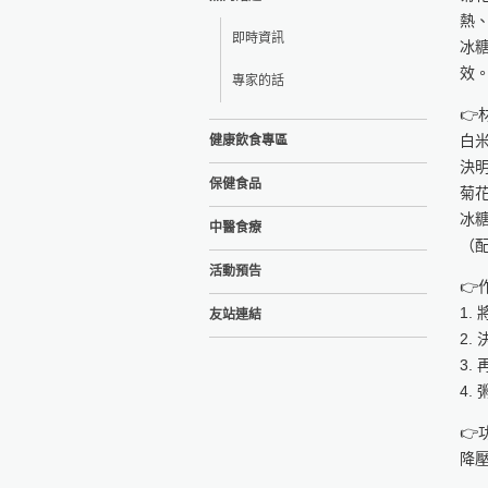
熱
即時資訊
冰
效
專家的話
👉
白米
健康飲食專區
決明
保健食品
菊花
冰
中醫食療
（配
活動預告
👉
1.
友站連結
2.
3.
4.
👉
降