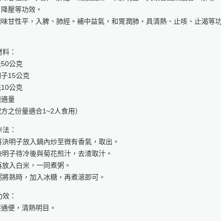
、降壓等功效。
糖味甘性平，入脾、肺經。補中益氣，和胃潤肺，具清熱、止咳、止渴等
。
材料：
50公克
子15公克
10公克
糖適量
方之份量適合1~2人食用）
作法：
 將決明子放入鍋內炒至微有香氣，取出。
 決明子待冷後與菊花煎汁，去渣取汁。
 再放入白米，一同煮粥。
 粥將熟時，加入冰糖，再煮滾即可。
功效：
壓通便，清熱明目。