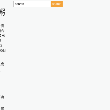
粥
的躁
溫
的
。
等功
、解