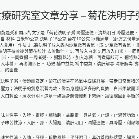
食療研究室文章分享 – 菊花決明子
花決明子粥，清透而安定。菊花的清芬在熱氣中緩緩舒展，帶走日常累積
與壓力；決明子的氣息沉著內斂，像為身體梳理多餘的負擔。白米柔軟而
，入口輕盈，層次分明。這是一碗讓身體慢慢卸下緊繃、讓循環回到平衡
。
米味甘性平，入脾、胃經。補肺脾、益腸胃，具益氣、止煩、止渴等功效
明子味苦性涼，入肝、腎、大腸經。清肝明目，潤腸通便，具降壓、利尿
。
花味甘性涼，入肺、肝經。疏散風熱，平肝明目，具改善風熱感冒、解毒