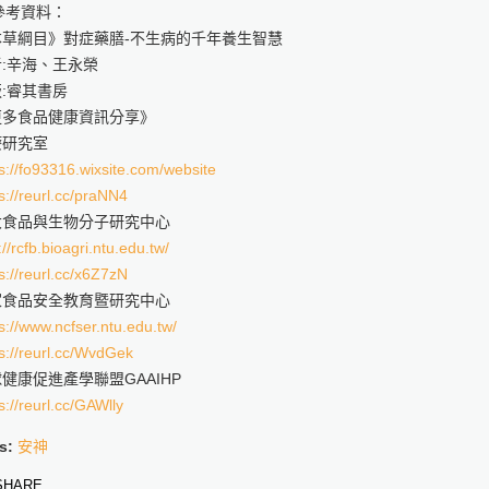
參考資料：
本草綱目》對症藥膳-不生病的千年養生智慧
:辛海、王永榮
:睿其書房
更多食品健康資訊分享》
療研究室
s://fo93316.wixsite.com/website
s://reurl.cc/praNN4
大食品與生物分子研究中心
://rcfb.bioagri.ntu.edu.tw/
s://reurl.cc/x6Z7zN
家食品安全教育暨研究中心
s://www.ncfser.ntu.edu.tw/
s://reurl.cc/WvdGek
健康促進產學聯盟GAAIHP
s://reurl.cc/GAWlly
s:
安神
HARE