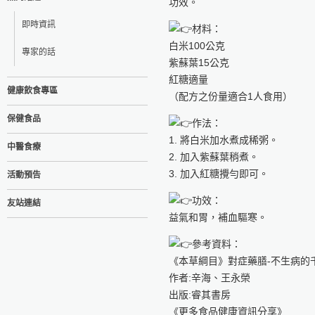
功效。
即時資訊
材料：
白米100公克
專家的話
紫蘇葉15公克
紅糖適量
健康飲食專區
（配方之份量適合1人食用）
保健食品
作法：
1. 將白米加水煮成稀粥。
中醫食療
2. 加入紫蘇葉稍煮。
3. 加入紅糖攪勻即可。
活動預告
功效：
友站連結
益氣和胃，補血驅寒。
參考資料：
《本草綱目》對症藥膳-不生病的
作者:辛海、王永榮
出版:睿其書房
《更多食品健康資訊分享》