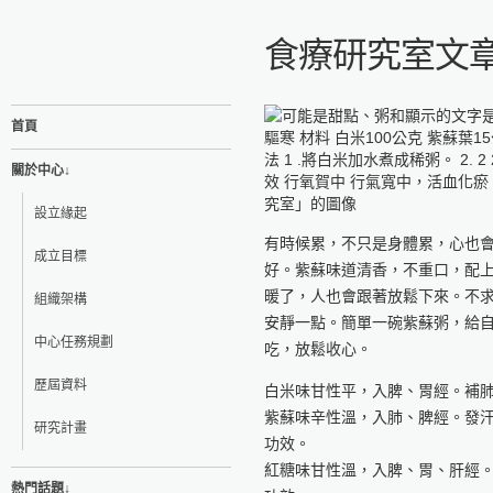
食療研究室文章
首頁
關於中心↓
設立緣起
有時候累，不只是身體累，心也
成立目標
好。紫蘇味道清香，不重口，配
暖了，人也會跟著放鬆下來。不
組織架構
安靜一點。簡單一碗紫蘇粥，給
中心任務規劃
吃，放鬆收心。
歷屆資料
白米味甘性平，入脾、胃經。補
紫蘇味辛性溫，入肺、脾經。發
研究計畫
功效。
紅糖味甘性溫，入脾、胃、肝經
熱門話題↓