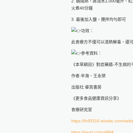
2. 鍋燒熱，將清水1,000毫
火煮40分鐘
3. 最後加入鹽，攪拌均勻即可
功效：
此食療方不僅可以清熱解毒，還
參考資料：
《本草綱目》對症藥膳-不生病的
作者:辛海、王永榮
出版社:睿其書房
《更多食品健康資訊分享》
食療研究室
https://fo93316.wixsite.com/webs
https://reurl.cc/praNN4