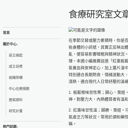
食療研究室文章
首頁
在季節交替或壓力累積時，你是
關於中心↓
些身體的小訊號，其實正反映出
亂，便容易影響睡眠與精神狀況
設立緣起
理。本週小編推薦這道「紅棗板
成立目標
氣養血與安神定心，加上薑片溫
特別適合長期熬夜、情緒波動大
組織架構
清熱、適合現代人日常紓壓的溫
中心任務規劃
1. 板藍根味苦性寒；歸心、胃
神。對壓力大、內熱體質者有溫
歷屆資料
2. 紅棗味甘性溫；歸脾、胃經
研究計畫
氣虛乏力等狀況。常用於調和藥
稱。
熱門話題↓