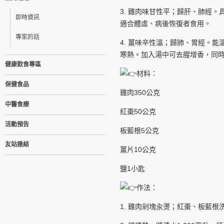
3. 雞肉味甘性平；歸肝、肺經
即時資訊
適合體虛、病後恢復者食用。
專家的話
4. 薑味辛性溫；歸肺、胃經。
寒熱。加入湯中可去腥增香，同
健康飲食專區
材料：
保健食品
雞肉350公克
中醫食療
紅棗50公克
活動預告
板藍根5公克
友站連結
薑片10公克
鹽1小匙
作法：
1. 雞肉剁塊汆燙；紅棗、板藍根