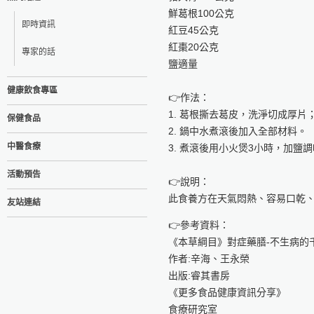
鮮葛根100公克
即時資訊
紅豆45公克
紅棗20公克
專家的話
鹽適量
健康飲食專區
👉作法：
1. 葛根撕去葛皮，洗淨切成厚
保健食品
2. 鍋中水煮滾後加入全部材料。
中醫食療
3. 煮滾後用小火煲3小時，加鹽
活動預告
👉說明：
此食養方在天氣悶熱、容易口乾
友站連結
👉參考資料：
《本草綱目》對症藥膳-不生病的
作者:辛海、王永榮
出版:睿其書房
《更多食品健康資訊分享》
食療研究室