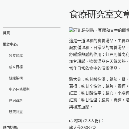
食療研究室文章
首頁
這是一道溫和的食養湯品，主要
關於中心↓
屬於偏溫和、日常型的調養湯品
舒緩燥熱感的作用；紅豆則偏向
設立緣起
加甘甜感。這類湯品在天氣悶熱
成立目標
當作日常飲食中的清潤湯品。
組織架構
豬大骨：味甘鹹性溫；歸肺、腎
葛根：味甘辛性涼；歸脾、胃經
中心任務規劃
紅豆：味甘酸性平；歸心、小腸
紅棗：味甘性溫；歸脾、胃經。
歷屆資料
與穩定血壓。
研究計畫
👉材料 (2-3人份)：
豬大骨350公克
熱門話題↓