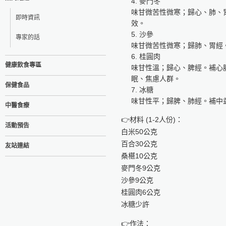
麥門冬
味甘微苦性微寒；歸心、肺、
即時資訊
效。
沙參
專家的話
味甘微苦性微寒；歸肺、胃經
桂圓肉
健康飲食專區
味甘性溫；歸心、脾經。補心
眠、焦慮人群。
保健食品
冰糖
味甘性平；歸脾、肺經。補中
中醫食療
👉材料 (1-2人份)：
活動預告
白米50公克
百合30公克
友站連結
桑椹10公克
麥門冬9公克
沙參9公克
桂圓肉6公克
冰糖少許
👉作法：