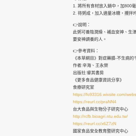
1. 將所有食材放入鍋中，加80
2. 待粥成，加入適量冰糖，攪拌
👉說明：
此粥可養陰潤燥、補血安神、生
要安神調養的人。
👉參考資料：
《本草綱目》對症藥膳-不生病的
作者:辛海、王永榮
出版社:睿其書房
《更多食品健康資訊分享》
食療研究室
https://fo93316.wixsite.com/webs
https://reurl.cc/praNN4
台大食品與生物分子研究中心
http://rcfb.bioagri.ntu.edu.tw/
https://reurl.cc/x6Z7zN
國家食品安全教育暨研究中心