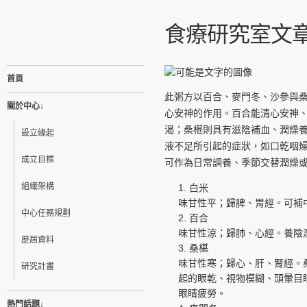
食療研究室文章
首頁
此粥方以百合、麥門冬、沙參與
關於中心↓
心安神的作用。百合能清心安神
渴；桑椹則具有滋陰補血、潤燥
設立緣起
液不足所引起的症狀，如口乾咽
成立目標
可作為日常調養、季節交替潤燥
組織架構
白米
味甘性平；歸脾、胃經。可補
中心任務規劃
百合
味甘性涼；歸肺、心經。養陰
歷屆資料
桑椹
味甘性寒；歸心、肝、腎經。
研究計畫
起的眼乾、視物模糊、頭暈目
眼睛疲勞。
熱門話題↓