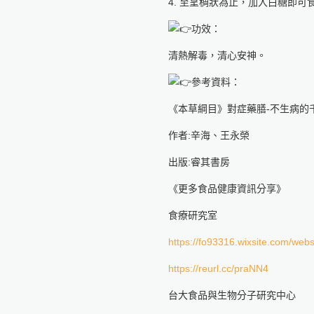
4. 至呈稠狀為止，加入白糖即可
功效：
清熱解毒，清心安神。
參考資料：
《本草綱目》對症藥膳-不生病的
作者:辛海、王永榮
出版:睿其書房
《更多食品健康資訊分享》
食療研究室
https://fo93316.wixsite.com/webs
https://reurl.cc/praNN4
台大食品與生物分子研究中心