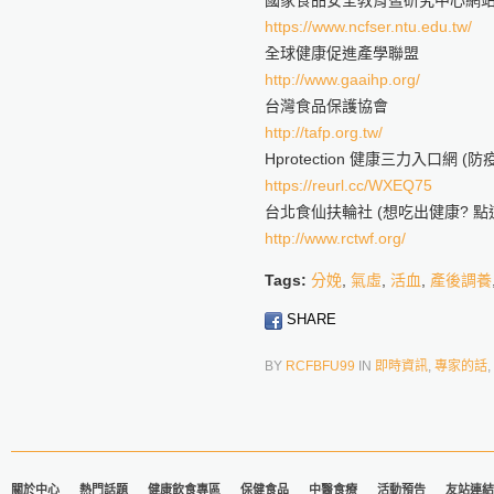
國家食品安全教育暨研究中心網
https://www.ncfser.ntu.edu.tw/
全球健康促進產學聯盟
http://www.gaaihp.org/
台灣食品保護協會
http://tafp.org.tw/
Hprotection 健康三力入口網 
https://reurl.cc/WXEQ75
台北食仙扶輪社 (想吃出健康? 點這
http://www.rctwf.org/
Tags:
分娩
,
氣虛
,
活血
,
產後調養
SHARE
BY
RCFBFU99
IN
即時資訊
,
專家的話
,
關於中心
熱門話題
健康飲食專區
保健食品
中醫食療
活動預告
友站連結