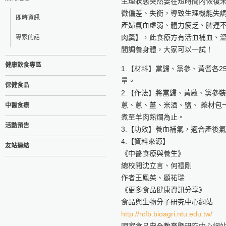
生理狀態突然要在短時間內恢復
微偏差、失衡，導致生理機能失
即時資訊
產婦氣血虛弱、體力疲乏、脾運
肉羹】，此食療方有活血補血、
專家的話
間調養身體，大家可以一試！
健康飲食專區
1.【材料】當歸、黨參、黃耆各2
量。
保健食品
2.【作法】將當歸、黃啟、黨參
蔥、蔥、薑、米酒、鹽、 藥材包
中醫食療
煮至羊肉熟爛為止。
活動預告
3.【功效】養血補氣，適合產後
4.【資料來源】
友站連結
《中醫食療與養生》
總校閱沈立言、何禮剛
作者王鳳英、顧祐瑞
《更多食品健康資訊分享》
食品與生物分子研究中心網站
http://rcfb.bioagri.ntu.edu.tw/