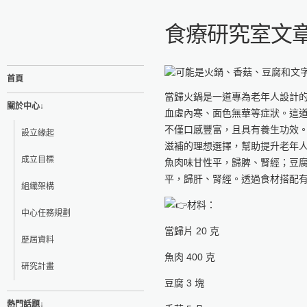
食療研究室文章
首頁
當歸火鍋是一道專為老年人設計
關於中心↓
血虛內寒、面色無華等症狀。這
不僅口感豐富，且具有養生功效
設立緣起
滋補的理想選擇，幫助提升老年
成立目標
魚肉味甘性平，歸脾、腎經；豆
平，歸肝、腎經。透過食材搭配
組織架構
材料：
中心任務規劃
當歸片 20 克
歷屆資料
魚肉 400 克
研究計畫
豆腐 3 塊
熱門話題↓