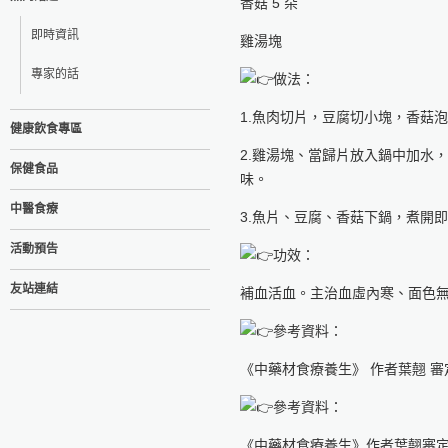
香菇 5 朵
即時資訊
雞湯塊
專家的話
做法：
1.魚肉切片，豆腐切小塊，香菇
健康飲食專區
2.雞湯塊、當歸片放入鍋中加水
保健食品
味。
中醫食療
3.魚片、豆腐、香菇下鍋，煮開
活動預告
功效：
友站連結
補血活血。主治血虛內寒、面色
參考資料：
《中藥材食療養生》 作者葉翹 
參考資料：
《中藥材食療養生》作者葉翹審