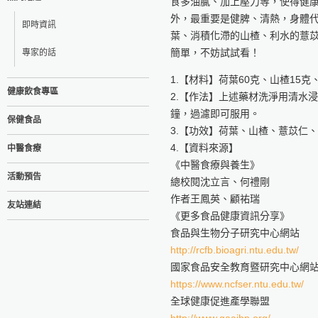
食多油膩、加上壓力等，使得健
外，最重要是健脾、清熱，身體
即時資訊
葉、消積化滯的山楂、利水的薏
簡單，不妨試試看！
專家的話
1.【材料】荷葉60克、山楂15克
健康飲食專區
2.【作法】上述藥材洗淨用清水浸
鐘，過濾即可服用。
保健食品
3.【功效】荷葉、山楂、薏苡仁
4.【資料來源】
中醫食療
《中醫食療與養生》
活動預告
總校閱沈立言、何禮剛
作者王鳳英、顧祐瑞
友站連結
《更多食品健康資訊分享》
食品與生物分子研究中心網站
http://rcfb.bioagri.ntu.edu.tw/
國家食品安全教育暨研究中心網
https://www.ncfser.ntu.edu.tw/
全球健康促進產學聯盟