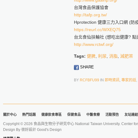
http://www.gaaihp.org/
台灣食品保護協會
http://tafp.org.tw/
Hprotection 健康三力入口網 
https://reurl.cc/WXEQ75
台北食仙扶輪社 (想吃出健康? 點這
http://www.rctwf.org/
Tags:
健脾
,
利尿
,
消脂
,
減肥茶
SHARE
BY
RCFBFU99
IN
即時資訊
,
專家的話
,
關於中心
熱門話題
健康飲食專區
保健食品
中醫食療
活動預告
友站連結
Copyright © 2026 食品與生物分子研究中心 National Taiwan University. Center for 
Design By
很好設計 Good's Design