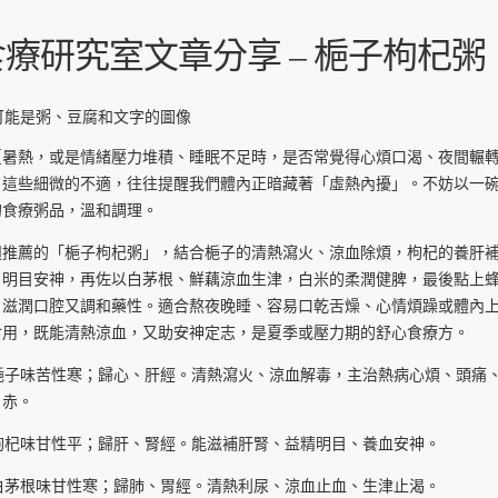
食療研究室文章分享 – 梔子枸杞粥
夏暑熱，或是情緒壓力堆積、睡眠不足時，是否常覺得心煩口渴、夜間輾
？這些細微的不適，往往提醒我們體內正暗藏著「虛熱內擾」。不妨以一
的食療粥品，溫和調理。
週推薦的「梔子枸杞粥」，結合梔子的清熱瀉火、涼血除煩，枸杞的養肝
、明目安神，再佐以白茅根、鮮藕涼血生津，白米的柔潤健脾，最後點上
，滋潤口腔又調和藥性。適合熬夜晚睡、容易口乾舌燥、心情煩躁或體內
食用，既能清熱涼血，又助安神定志，是夏季或壓力期的舒心食療方。
. 梔子味苦性寒；歸心、肝經。清熱瀉火、涼血解毒，主治熱病心煩、頭痛
目赤。
. 枸杞味甘性平；歸肝、腎經。能滋補肝腎、益精明目、養血安神。
. 白茅根味甘性寒；歸肺、胃經。清熱利尿、涼血止血、生津止渴。