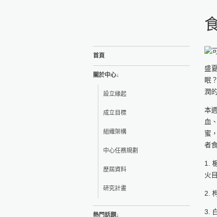
首頁
盛
關於中心↓
眠
潤
設立緣起
本
成立目標
血
組織架構
蜜
者
中心任務規劃
1
歷屆資料
火
研究計畫
2
3
熱門話題↓