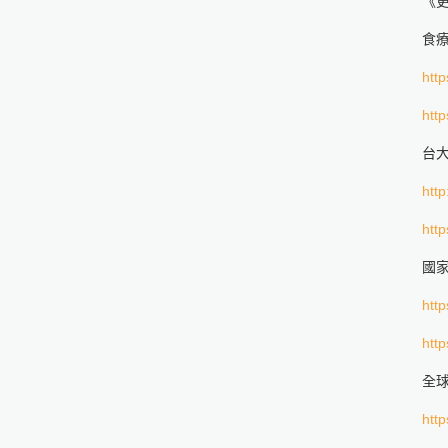
《
食
http
http
台
http
http
國
http
http
全球
http