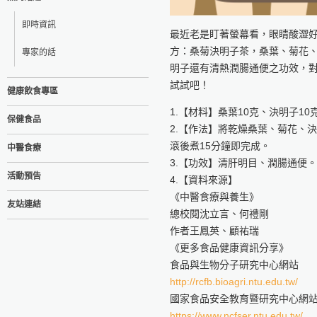
即時資訊
最近老是盯著螢幕看，眼睛酸澀
方：桑菊決明子茶，桑葉、菊花
專家的話
明子還有清熱潤腸通便之功效，
試試吧！
健康飲食專區
1.【材料】桑葉10克、決明子10
保健食品
2.【作法】將乾燥桑葉、菊花、
滾後煮15分鐘即完成。
中醫食療
3.【功效】清肝明目、潤腸通便。
活動預告
4.【資料來源】
《中醫食療與養生》
友站連結
總校閱沈立言、何禮剛
作者王鳳英、顧祐瑞
《更多食品健康資訊分享》
食品與生物分子研究中心網站
http://rcfb.bioagri.ntu.edu.tw/
國家食品安全教育暨研究中心網
https://www.ncfser.ntu.edu.tw/