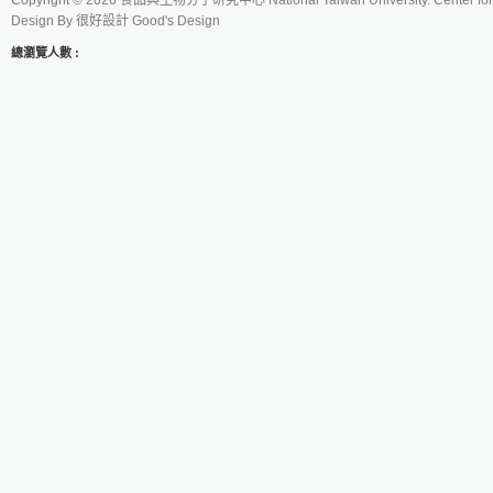
Copyright © 2026 食品與生物分子研究中心 National Taiwan University. Center for 
Design By
很好設計 Good's Design
總瀏覽人數 :