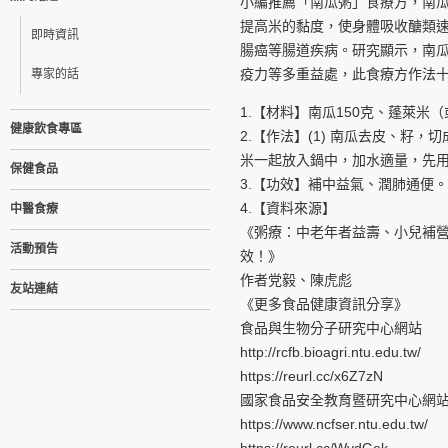
小編推薦「南瓜粥」食療方，南
提高米的黏度，使身體吸收醣類
即時資訊
腸癌等腸道疾病。研究顯示，南
疫力等多重益處，此食療方作法
專家的話
1.【材料】南瓜150克、蓬萊米（
健康飲食專區
2.【作法】(1) 南瓜去皮、籽，
米一起放入鍋中，加水適量，先
保健食品
3.【功效】補中益氣、潤肺通便。
4.【資料來源】
中醫食療
《粥療：中老年者益壽、小兒補
活動預告
效！》
作者党毅、陳虎彪
友站連結
《更多食品健康資訊分享》
食品與生物分子研究中心網站
http://rcfb.bioagri.ntu.edu.tw/
https://reurl.cc/x6Z7zN
國家食品安全教育暨研究中心網
https://www.ncfser.ntu.edu.tw/