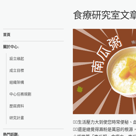
食療研究室文
首頁
關於中心↓
設立緣起
成立目標
組織架構
中心任務規劃
歷屆資料
研究計畫
🤦‍♀️生活壓力大到使您時常便秘
🤦‍♂️還是總覺得澱粉是萬惡的根
熱門話題↓