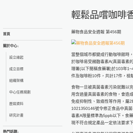
輕鬆品嚐咖啡
藥物食品安全週報 第456期
首頁
關於中心↓
當整個城市都變成行動咖啡館時
設立緣起
於咖啡易受赭麴毒素A(真菌毒素
理署(以下簡稱食藥署)於103年
成立目標
件及咖啡粉10件，共計17件，
組織架構
食物一旦被真菌毒素污染就難以
中心任務規劃
用含過量真菌毒素的食物，會造成
免疫抑制性、致癌性等作用，屬2B
歷屆資料
1021350146號令修正食品
毒素A限量標準為5ppb以下。
研究計畫
現不符合規定產品一定依法要求
熱門話題↓