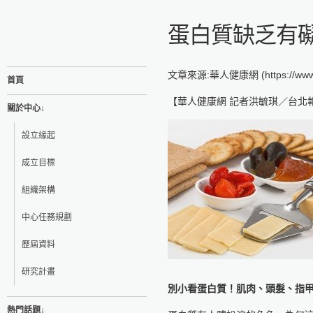
蛋白質缺乏有
文章來源:華人健康網 (https://www.top
首頁
【華人健康網 記者洪毓琪／台北
關於中心↓
設立緣起
成立目標
組織架構
中心任務規劃
歷屆資料
研究計畫
別小看蛋白質！肌肉、頭髮、指
熱門話題↓