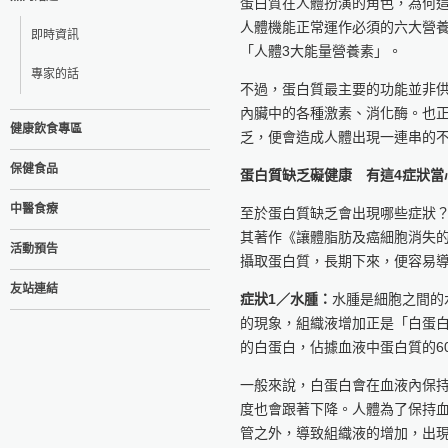
蛋白質在人體扮演的角色，為何
人體機能正常運作必須的六大營
即時資訊
「人體3大能量營養素」。
專家的話
不過，蛋白質最主要的功能並非
內臟中的各種激素、消化酶。也
健康飲食專區
乏，便會造成人體出現一連串的
保健食品
蛋白質缺乏礙健康 有這4症狀當
中醫食療
至於蛋白質缺乏會出現哪些症狀
其著作《讓體脂肪及癌細胞消失
活動預告
攝取蛋白質，長期下來，便容易導
友站連結
症狀1／水腫：
水腫是細胞之間的
的現象，組織液增加正是「白蛋
的白蛋白，佔據血液中蛋白質的6
一般來說，白蛋白會在血液內保
度也會跟著下降。人體為了保持
管之外，導致組織液的增加，出