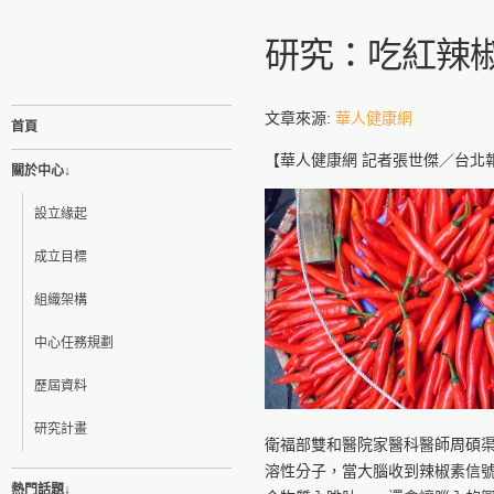
研究：吃紅辣
文章來源:
華人健康網
首頁
【華人健康網 記者張世傑／台北報導】
關於中心↓
設立緣起
成立目標
組織架構
中心任務規劃
歷屆資料
研究計畫
衛福部雙和醫院家醫科醫師周碩
溶性分子，當大腦收到辣椒素信
熱門話題↓