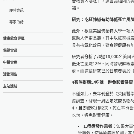
合物質內啡肽」，還會讓腦內的
福。
即時資訊
研究：吃紅辣椒有助降低死亡風
專家的話
此外，根據美國佛蒙特大學一項
幫助人們更長壽，其中以紅辣椒最
健康飲食專區
具有抗氧化效果，對身體健康有
保健食品
研究者分析了超過16,000名美
中醫食療
低死亡風險13%。同時發現辣椒
處。而這篇研究已於日前發表於《P
活動預告
4類族群應少吃辣 避免影響健康
友站連結
不僅如此，去年刊登於《英國醫學
蹤調查，發現一周固定吃辣食物3
4，且即使吃1到2天，死亡率也
吃辣，避免影響健康。
1.痔瘡發作患者：
如果大量
管擴張，使痔瘡疼痛加劇，甚