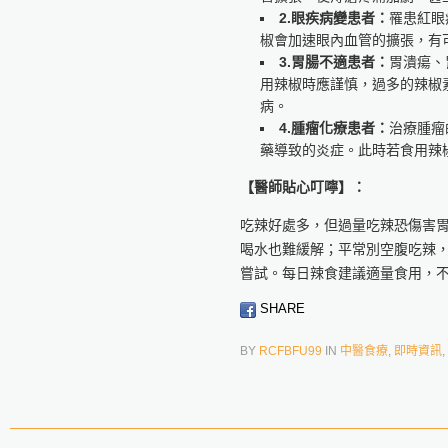
2.眼疾病變患者：
罹患紅眼
椒會加速眼內血管的擴張，有
3.胃腸不適患者：
胃潰瘍、
用辣椒時應謹慎，過多的辣椒
病。
4.腫瘤化療患者：
治療腫瘤
藥導致的炎症。此時若食用辣
【醫師貼心叮嚀】：
吃辣好處多，但過量吃辣恐傷害
喝水也難緩解；平常別空腹吃辣
嘗試。每日辣食建議適量食用，
SHARE
BY
RCFBFU99
IN
中醫食療
,
即時資訊
,