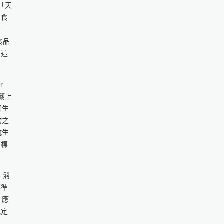
「天
因食
意
食品
。這
r
籤上
因生
物之
抗生
的標
，消
標準
，應
規定