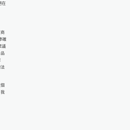
絕在
貨商
及準確
由眾議
食品
認
的法
這個
。我