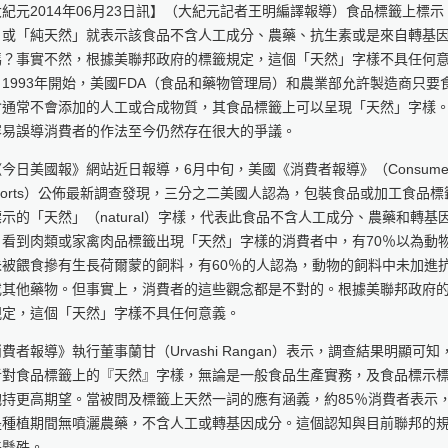
紀元2014年06月23日訊】（大紀元記者王明編譯報導）食品標籤上標示
」或「純天然」就表示該食品不含人工成分、農藥、抗生素或是來自轉基
嗎？事實不然，根據美聯邦政府的標籤規定，這個「天然」字樣不具任何
1993年開始，美國FDA（食品和藥物管理局）和農業部允許製造商只要
含通常不會添加的人工或合成物質，其食品標籤上可以呈現「天然」字樣
容易誤導消費者的作法至今仍然存在很大的爭議。
今日美國報》網站近日報導，6月中旬，美國《消費者報導》（Consume
ports）公佈最新調查發現，三分之二美國人認為，包裝食品或加工食品標
示的「天然」（natural）字樣，代表此食品不含人工成分、農藥和轉基
；看到肉類或家禽肉品標籤出現「天然」字樣的消費者中，有70％以為動
未被餵食摻有生長荷爾蒙的飼料，有60％的人認為，動物的飼料中未加進
或其他藥物。但事實上，消費者的這些觀念都是不對的。根據美聯邦政府
規定，這個「天然」字樣不具任何意義。
費者報導》執行董事蘭甘（Urvashi Rangan）表示，調查結果明顯可知
者對食品標籤上的『天然』字樣，無論是一般食品生產實務，及食品標示
抱持更高期望。當被問及標籤上天然一詞的應有涵義，約85％消費者表示
是種植期間無噴灑農藥，不含人工或轉基因成分。這個認知與目前聯邦的
差懸殊。