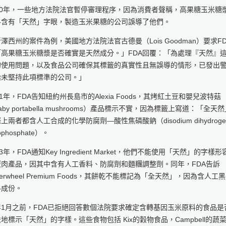
010年，一些地方法院法官暫停審理程序，因為消費者聲稱，高果糖玉米糖
料含有「天然」字眼，製造玉米果糖的公司誤導了他們。
澤西州的案件為例，美國地方法院法官古德曼（Lois Goodman）要求F
「高果糖玉米糖漿是否確實是天然成分。」FDA回覆：「為處理『天然』
的使用問題，以及食品公司確保其標籤的真實性且無誤導的情形，已發出
給未堅持此項標準的公司。」
11年，FDA告知紐約州長島市的Alexia Foods，其烤紅土豆和嬰兒波特菇
aby portabella mushrooms）產品標示不實，因為標籤上寫道：「全天
上兩者都含人工合成的化學防腐劑—酸性焦磷酸鈉（disodium dihydroge
ophosphate）。
13年，FDA通知Key Ingredient Market，他們不能使用「天然」的字樣形
蟹肉產品，因其中含有人工香料、防腐劑和麵糰調整劑。同年，FDA告訴
terwheel Premium Foods，其餅乾不能標記為「全天然」，因為含人工
料成份。
年1月之前，FDA已拒絕回答數個法院要求確定含轉基因玉米原料的食品是
地標示「天然」的字樣。這些食物包括 Kix的穀物食品，Campbell的蔬