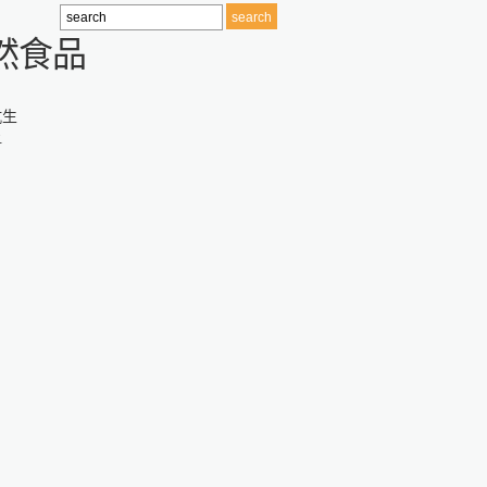
天然食品
抗生
爭