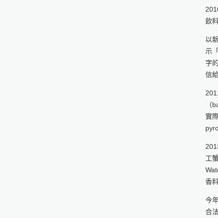
2
飲
以新
示
字
信
20
（b
實際
pyr
20
工
Wa
香
今
合法