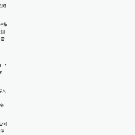
漿的
DA指
這個
警告
然」，
n
容人
黑麥
否可
菜湯