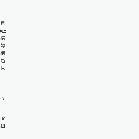
和農
非正
機構
司認
機構
理過
屬見
發立
」的
這個