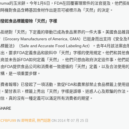
ruma的玉米餅。今年1月6日，FDA在回覆審理案件的法官提及，他們拒
個時機對食品含轉基因食材作出是否可被標示為「天然」的決定。
間發起食品標籤廢除「天然」字樣
DA拒絕對「天然」下定義的舉動已成為食品業界的一件大事。美國食品雜
（Grocery Manufacturers of America, GMA）已挺身而出支持《安全
標籤法》（Safe and Accurate Food Labeling Act）。去年4月該法案
推出，要求FDA定義食品和飲料中「天然」字樣的使用規定。他們和其他
造商並未告訴FDA如何定義「天然」，他們只想由政府決定這件事，他們
，由FDA提供食品公司和消費者一致遵循的「天然」定義，以及合法使用
架構，是一項重要步驟。
消費者報導》已發起了一項活動，敦促FDA和農業部禁止食品標籤上使用
眼。蘭甘表示，標籤上秀出「天然」字樣是誤導、迷惑人心及欺騙的作法
相信，真的沒有一種定義可以滿足所有消費者的期望。
HARE
RCFBFU99
IN
即時資訊
,
熱門話題
ON
2014 年 07 月 25 日