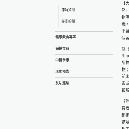
【大
然
即時資訊
物
專家的話
義。
不
健康飲食專區
個
據《
保健食品
Re
中醫食療
所標
物
活動預告
前
素
友站連結
籤
《消
費
都
該
相