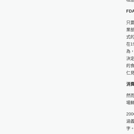
FD
只
業部
式
在1
為
決
的
仁
消
然
場
20
涵
字