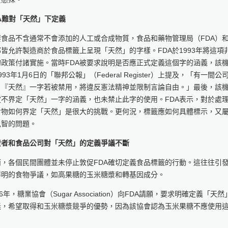
A
難對「天然」下定義
要食品不含通常不會添加的人工或合成物質，食品和藥物管理局（FDA）
皆允許製造商於食品標籤上呈現「天然」的字樣。FDA於1993年將這項
的政策付諸實施。當時FDA被要求說明是否應正式定義這個字的涵義，該
993年1月6日的「聯邦公報」（Federal Register）上提及，「有一間公
，『天然』一字若被禁用，將違反憲法精神並限制言論自由。」最後，該
定不界定「天然」一字的涵義，也未禁止此字的使用。FDA表示，對於處
食物如何界定「天然」是很大的挑戰。更何況，標籤應如何具體標示，又
見智的問題。
費者和食品公司對「天然」的定義爭議不斷
而，各個民間團體並未停止敦促FDA確切定義食品標籤的行動。這往往引
鮮明的食物爭議，如高果糖的玉米糖漿和轉基因成分。
06年，糖業協會（Sugar Association）向FDA請願，要求明確定義「天然
義，希望取得和玉米糖漿競爭的優勢，因為該協會認為玉米果糖不應使用
。