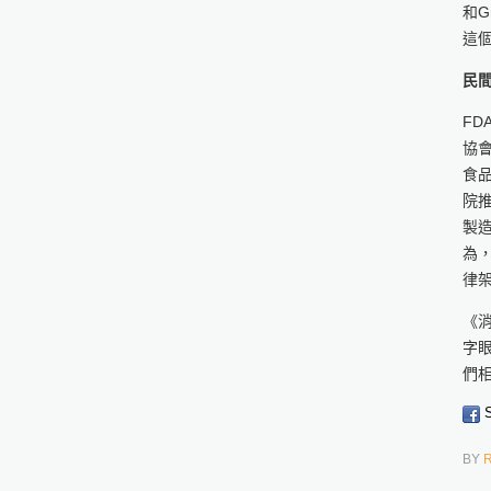
和G
這
民
F
協會
食品
院
製
為
律
《
字
們
S
BY