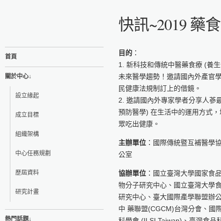
快訊~2019 
目的
：
首頁
1. 新科技和傳統中醫藥食療 (
未來醫學趨勢！邀請國內外產官學
關於中心↓
民健康法規制訂上的借鏡。
設立緣起
2. 邀請國內外專家學者分享人蔘
預防醫學) 在生活中的運用方式
成立目標
眾吃出健康。
組織架構
主辦單位
：國際傳統暨互補醫學協會
中心任務規劃
公室
歷屆資料
協辦單位
：國立臺灣大學國家食
物分子研究中心、國立臺灣大學
研究計畫
研究中心、臺大國際產學聯盟辦公室
中 藥聯盟(CGCM)台灣分會、國
熱門話題↓
科學會 (ILSI Taiwan)、