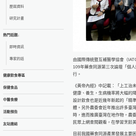
歷屆資料
研究計畫
熱門話題↓
即時資訊
專家的話
由國際傳統暨互補醫學協會（IA
109年藥食同源第三次論壇「個人
行。
健康飲食專區
《黃帝內經》中記載：「上工治
保健食品
健康、養生，生病機率將大幅的
中醫食療
設計飲食也是近幾年新起的「精
體。另外農委會近年推出許多臺
活動預告
時，進而推廣臺灣在地作物，農
民眾上網查閱觀看，在學習烹飪
友站連結
目前我國藥食同源產業發展主要