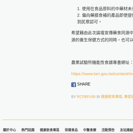
使用在食品原料的中藥材未
偏向藥膳食補的產品即使提
到民眾認可。
希望藉由此次論壇宣傳藥食同源
源的養生保健方式的同時，也可
農業試驗所機能性食譜專書網址
https://www.tari.gov.tw/content/
SHARE
BY
RCFBFU99
IN
健康飲食專區
,
專家
關於中心
熱門話題
健康飲食專區
保健食品
中醫食療
活動預告
友站連結