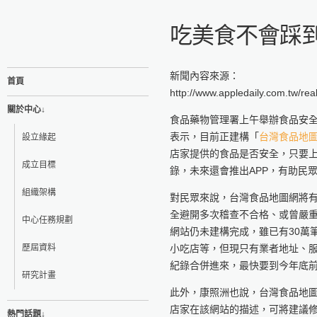
吃美食不會踩
新聞內容來源：
首頁
http://www.appledaily.com.tw/re
關於中心↓
食品藥物管理署上午舉辦食品安
表示，目前正建構「
台灣食品地
設立緣起
店家提供的食品是否安全，只要
成立目標
錄，未來還會推出APP，有助民
組織架構
對民眾來說，台灣食品地圖網將
全避開多次稽查不合格、或曾嚴
中心任務規劃
網站仍未建構完成，雖已有30萬
歷屆資料
小吃店等，但現只有業者地址、
紀錄合併進來，最快要到今年底
研究計畫
此外，康照洲也說，台灣食品地
店家在該網站的描述，可將建議
熱門話題↓