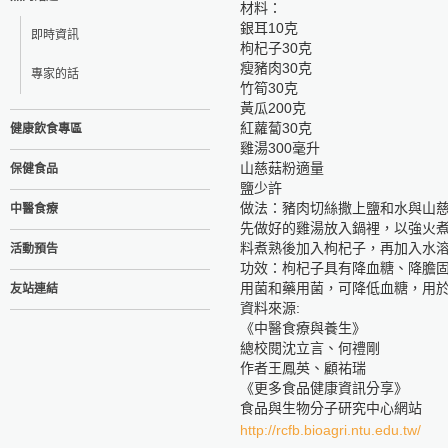
材料：
銀耳10克
即時資訊
枸杞子30克
瘦豬肉30克
專家的話
竹筍30克
黃瓜200克
紅蘿蔔30克
健康飲食專區
雞湯300毫升
山慈菇粉適量
保健食品
鹽少許
做法：豬肉切絲撒上鹽和水與山
中醫食療
先做好的雞湯放入鍋裡，以強火
料煮熟後加入枸杞子，再加入水
活動預告
功效：枸杞子具有降血糖、降膽固
用菌和藥用菌，可降低血糖，用
友站連結
資料來源:
《中醫食療與養生》
總校閱沈立言、何禮剛
作者王鳳英、顧祐瑞
《更多食品健康資訊分享》
食品與生物分子研究中心網站
http://rcfb.bioagri.ntu.edu.tw/